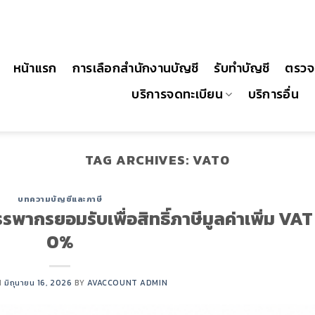
4
หน้าแรก
การเลือกสำนักงานบัญชี
รับทำบัญชี
ตรวจ
บริการจดทะเบียน
บริการอื่น
TAG ARCHIVES:
VAT0
บทความบัญชีและภาษี
รพากรยอมรับเพื่อสิทธิ์ภาษีมูลค่าเพิ่ม VAT
0%
N
มิถุนายน 16, 2026
BY
AVACCOUNT ADMIN