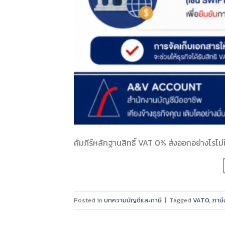
คัมภีร์หลักฐานสิทธิ์ VAT 0% ส่งออกอย่างไรไม
Posted in
บทความบัญชีและภาษี
|
Tagged
VAT0
,
ภาษี