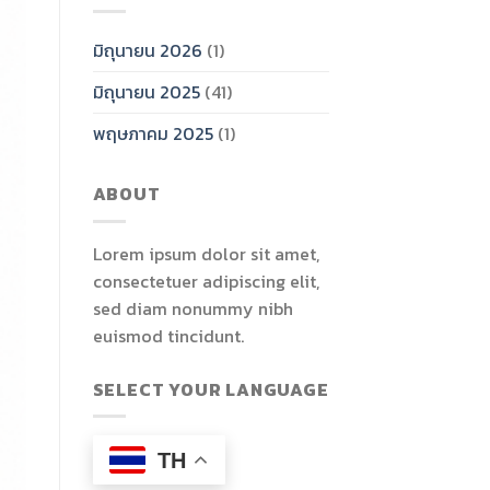
มิถุนายน 2026
(1)
มิถุนายน 2025
(41)
พฤษภาคม 2025
(1)
ABOUT
Lorem ipsum dolor sit amet,
consectetuer adipiscing elit,
sed diam nonummy nibh
euismod tincidunt.
SELECT YOUR LANGUAGE
TH