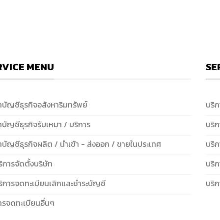
RVICE MENU
SE
ำบัญชีธุรกิจอสังหาริมทรัพย์
บริ
ำบัญชีธุรกิจรับเหมา / บริการ
บริ
ำบัญชีธุรกิจผลิต / นำเข้า - ส่งออก / ขายในประเทศ
บริก
ริการจัดตั้งบริษัท
บริ
ริการจดทะเบียนเลิกและชำระบัญชี
บริ
ารจดทะเบียนอื่นๆ