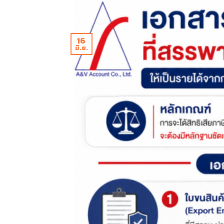
16
มิ.ย.