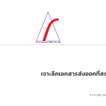
Skip
EMAIL
24-HOURS
081-494-904
to
content
เจาะลึกเอกสารส่งออกที่สร
POSTED O